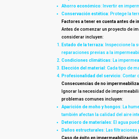
Ahorro económico
: Invertir en impe
Conservación estética
: Protege la te
Factores a tener en cuenta antes de 
Antes de comenzar un proyecto de impe
considerar incluyen:
Estado de la terraza
: Inspeccione la 
reparaciones previas a la impermeabi
Condiciones climáticas
: La impermea
Elección del material
: Cada tipo de m
Profesionalidad del servicio
: Contar
Consecuencias de no impermeabiliza
Ignorar la necesidad de impermeabili
problemas comunes incluyen:
Aparición de moho y hongos
: La hum
también afectan la calidad del aire inte
Deterioro de materiales
: El agua pue
Daños estructurales
: Las filtracion
Caso de éxito en impermeabilización