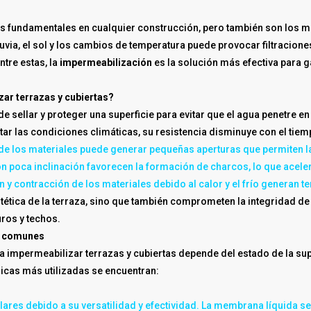
os fundamentales en cualquier construcción, pero también son los m
lluvia, el sol y los cambios de temperatura puede provocar filtracio
tre estas, la
impermeabilización
es la solución más efectiva para g
ar terrazas y cubiertas?
 sellar y proteger una superficie para evitar que el agua penetre en 
ar las condiciones climáticas, su resistencia disminuye con el tie
l de los materiales puede generar pequeñas aperturas que permiten l
on poca inclinación favorecen la formación de charcos, lo que aceler
ión y contracción de los materiales debido al calor y el frío generan
stética de la terraza, sino que también comprometen la integridad d
ros y techos.
s comunes
 impermeabilizar terrazas y cubiertas depende del estado de la sup
nicas más utilizadas se encuentran:
res debido a su versatilidad y efectividad. La membrana líquida se 