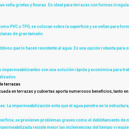
que sella grietas y fisuras. Es ideal para terrazas con formas irre
omo PVC o TPO, se colocan sobre la superficie y se sellan para form
 planas de gran tamaño.
tivos que lo hacen resistente al agua. Es una opción robusta para s
impermeabilizantes son una solución rápida y económica para tratar
alizados.
de terrazas
uada en terrazas y cubiertas aporta numerosos beneficios, tanto e
des
: La impermeabilización evita que el agua penetre en la estructur
 superficie, se previenen problemas graves como el debilitamiento de 
 impermeabilizada resiste mejor las inclemencias del tiempo y requi