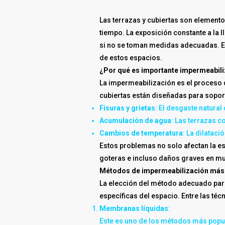
Las terrazas y cubiertas son element
tiempo. La exposición constante a la 
si no se toman medidas adecuadas. En
de estos espacios.
¿Por qué es importante impermeabiliz
La impermeabilización es el proceso de
cubiertas están diseñadas para soport
Fisuras y grietas
: El desgaste natura
Acumulación de agua
: Las terrazas c
Cambios de temperatura
: La dilatac
Estos problemas no solo afectan la e
goteras e incluso daños graves en mu
Métodos de impermeabilización má
La elección del método adecuado para
específicas del espacio. Entre las téc
Membranas líquidas
:
Este es uno de los métodos más popula