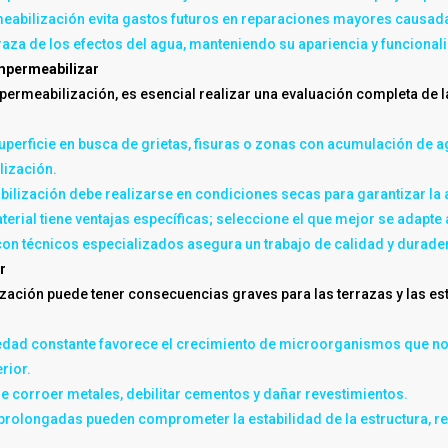
rmeabilización evita gastos futuros en reparaciones mayores causad
rraza de los efectos del agua, manteniendo su apariencia y funcionali
impermeabilizar
rmeabilización, es esencial realizar una evaluación completa de la
superficie en busca de grietas, fisuras o zonas con acumulación de a
lización.
bilización debe realizarse en condiciones secas para garantizar la 
aterial tiene ventajas específicas; seleccione el que mejor se adapte 
 con técnicos especializados asegura un trabajo de calidad y durade
r
zación puede tener consecuencias graves para las terrazas y las es
edad constante favorece el crecimiento de microorganismos que no 
rior.
de corroer metales, debilitar cementos y dañar revestimientos.
es prolongadas pueden comprometer la estabilidad de la estructura, 