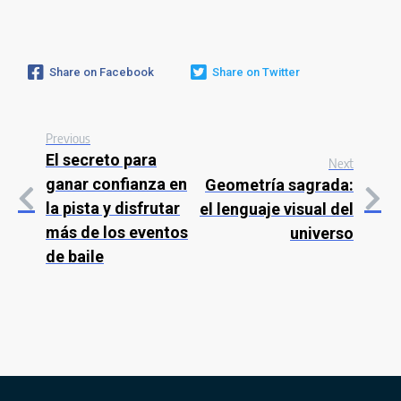
Share on Facebook
Share on Twitter
Previous
El secreto para
Next
ganar confianza en
Geometría sagrada:
la pista y disfrutar
el lenguaje visual del
más de los eventos
universo
de baile