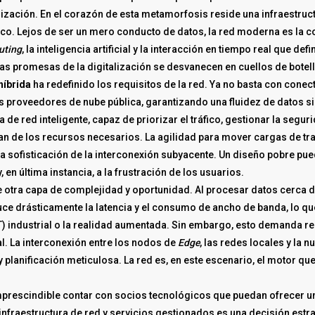
zación. En el corazón de esta metamorfosis reside una infraestruct
o. Lejos de ser un mero conducto de datos, la red moderna es la col
uting
, la inteligencia artificial y la interacción en tiempo real que def
 las promesas de la digitalización se desvanecen en cuellos de botell
híbrida
ha redefinido los requisitos de la red. Ya no basta con conect
s proveedores de nube pública, garantizando una fluidez de datos sin
 de red inteligente, capaz de priorizar el tráfico, gestionar la seg
an de los recursos necesarios. La agilidad para mover cargas de tra
a sofisticación de la interconexión subyacente. Un diseño pobre pue
en última instancia, a la frustración de los usuarios.
 otra capa de complejidad y oportunidad. Al procesar datos cerca de
ce drásticamente la latencia y el consumo de ancho de banda, lo que
oT) industrial o la realidad aumentada. Sin embargo, esto demanda re
l. La interconexión entre los nodos de
Edge
, las redes locales y la
 planificación meticulosa. La red es, en este escenario, el motor que
prescindible contar con socios tecnológicos que puedan ofrecer una
infraestructura de red y servicios gestionados es una decisión estr