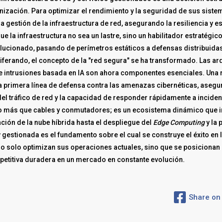
nización. Para optimizar el rendimiento y la seguridad de sus sist
a gestión de la infraestructura de red, asegurando la resiliencia y 
la infraestructura no sea un lastre, sino un habilitador estratégico
volucionado, pasando de perímetros estáticos a defensas distribui
oliferando, el concepto de la "red segura" se ha transformado. Las ar
e intrusiones basada en IA son ahora componentes esenciales. Una r
 primera línea de defensa contra las amenazas cibernéticas, asegur
 del tráfico de red y la capacidad de responder rápidamente a incide
 más que cables y conmutadores; es un ecosistema dinámico que im
ación de la nube híbrida hasta el despliegue del
Edge Computing
y la 
 gestionada es el fundamento sobre el cual se construye el éxito en 
no solo optimizan sus operaciones actuales, sino que se posicionan 
etitiva duradera en un mercado en constante evolución.
Share on