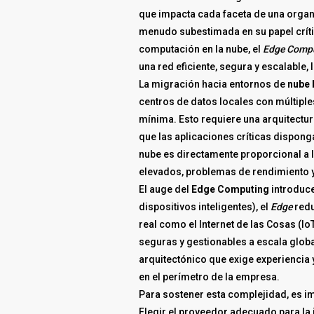
que impacta cada faceta de una organi
menudo subestimada en su papel crític
computación en la nube, el
Edge Comp
una red eficiente, segura y escalable,
La migración hacia entornos de
nube 
centros de datos locales con múltiple
mínima. Esto requiere una arquitectura
que las aplicaciones críticas dispong
nube es directamente proporcional a l
elevados, problemas de rendimiento y, 
El auge del
Edge Computing
introduce
dispositivos inteligentes), el
Edge
redu
real como el Internet de las Cosas (I
seguras y gestionables a escala globa
arquitectónico que exige experiencia y
en el perímetro de la empresa.
Para sostener esta complejidad, es im
Elegir el proveedor adecuado para la 